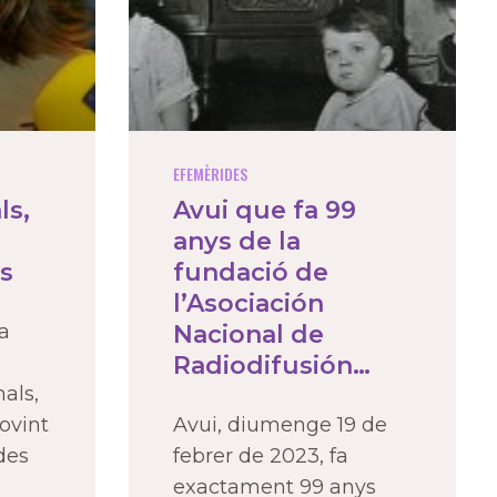
EFEMÈRIDES
ls,
Avui que fa 99
anys de la
s
fundació de
l’Asociación
 a
Nacional de
Radiodifusión…
als,
ovint
Avui, diumenge 19 de
des
febrer de 2023, fa
exactament 99 anys