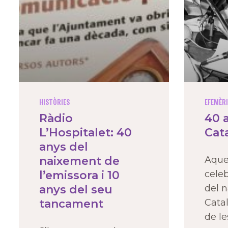
HISTÒRIES
EFEMÈR
Ràdio
40 
L’Hospitalet: 40
Cat
anys del
naixement de
Aque
l’emissora i 10
cele
anys del seu
del 
tancament
Cata
de l