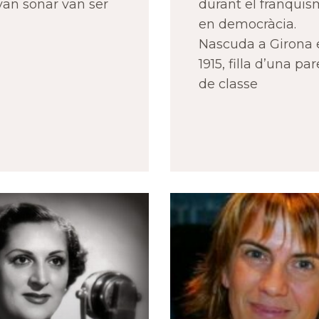
van sonar van ser
durant el franquis
en democràcia.
Nascuda a Girona 
1915, filla d’una par
de classe