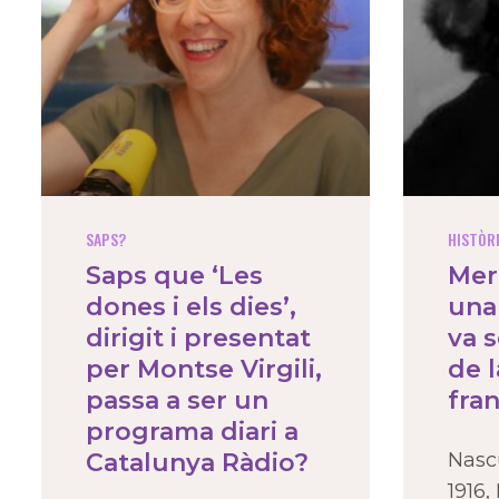
SAPS?
HISTÒR
Saps que ‘Les
Mer
dones i els dies’,
una
dirigit i presentat
va 
per Montse Virgili,
de l
passa a ser un
fra
programa diari a
Catalunya Ràdio?
Nasc
1916,