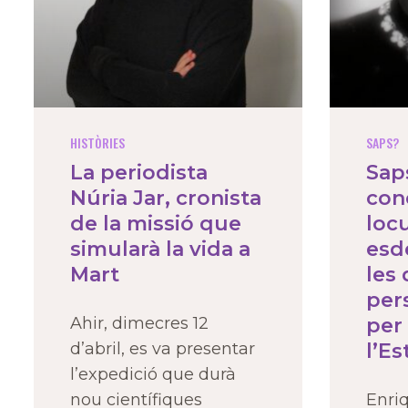
HISTÒRIES
SAPS?
La periodista
Sap
Núria Jar, cronista
con
de la missió que
loc
simularà la vida a
esd
Mart
les
per
Ahir, dimecres 12
per 
d’abril, es va presentar
l’Es
l’expedició que durà
nou científiques
Enriq