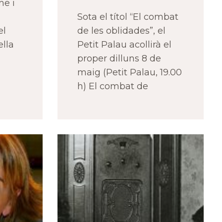
me i
Sota el títol “El combat
el
de les oblidades”, el
ella
Petit Palau acollirà el
proper dilluns 8 de
maig (Petit Palau, 19.00
h) El combat de