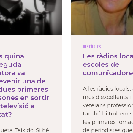
HISTÒRIES
s quina
Les ràdios loca
eguda
escoles de
utora va
comunicadore
evenir una de
 dues primeres
A les ràdios locals,
sones en sortir
més d’excel·lents i
televisió a
veterans profession
tat?
també hi trobem s
les primeres forna
ueta Teixidó. Si bé
de periodistes que