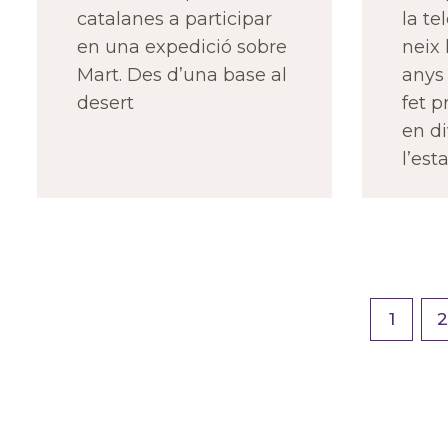
catalanes a participar
la te
en una expedició sobre
neix 
Mart. Des d’una base al
anys 
desert
fet p
en di
l’esta
1
2