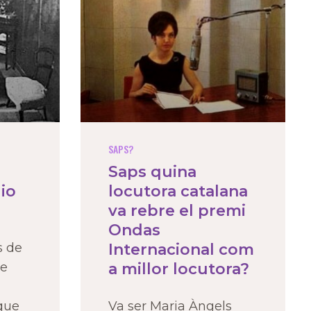
SAPS?
Saps quina
io
locutora catalana
va rebre el premi
Ondas
s de
Internacional com
ue
a millor locutora?
que
Va ser Maria Àngels