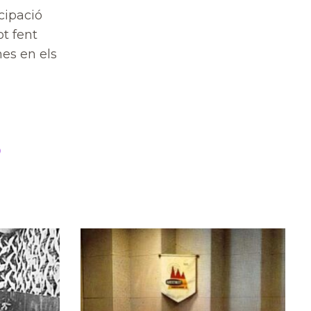
icipació
ot fent
nes en els
?