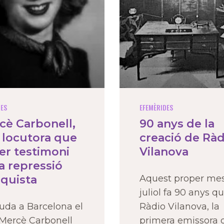
IES
EFEMÈRIDES
cè Carbonell,
90 anys de la
 locutora que
creació de Ràd
ser testimoni
Vilanova
a repressió
nquista
Aquest proper me
juliol fa 90 anys q
uda a Barcelona el
Ràdio Vilanova, la
 Mercè Carbonell
primera emissora 