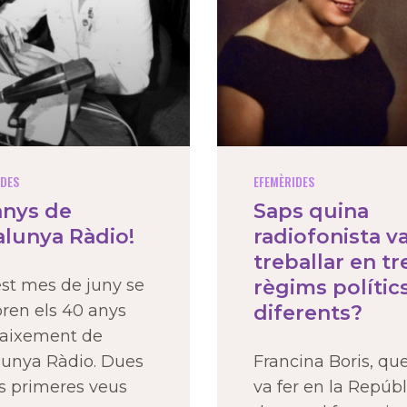
IDES
EFEMÈRIDES
anys de
Saps quina
alunya Ràdio!
radiofonista v
treballar en tr
st mes de juny se
règims polític
bren els 40 anys
diferents?
naixement de
lunya Ràdio. Dues
Francina Boris, qu
es primeres veus
va fer en la Repúbl