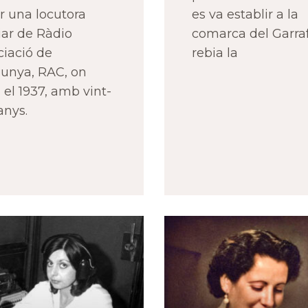
r una locutora
es va establir a la
iar de Ràdio
comarca del Garraf
ciació de
rebia la
lunya, RAC, on
 el 1937, amb vint-
anys.