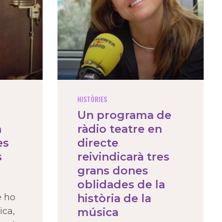
HISTÒRIES
Un programa de
a
ràdio teatre en
es
directe
s
reivindicarà tres
grans dones
oblidades de la
e ho
història de la
ica,
música