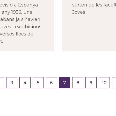
levisió a Espanya
surten de les facult
l’any 1956, uns
Joves
abans ja s’havien
roves i exhibicions
versos llocs de
t.
3
4
5
6
7
8
9
10