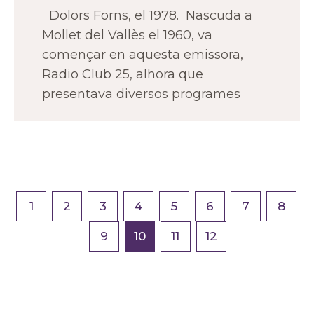
Dolors Forns, el 1978. Nascuda a
Mollet del Vallès el 1960, va
començar en aquesta emissora,
Radio Club 25, alhora que
presentava diversos programes
1
2
3
4
5
6
7
8
9
10
11
12