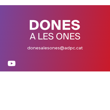
donesalesones@adpc.cat
Inici
Qui som