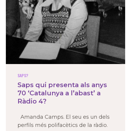
SAPS?
Saps qui presenta als anys
70 ‘Catalunya a l’abast’ a
Ràdio 4?
Amanda Camps. El seu es un dels
perfils més polifacètics de la ràdio.