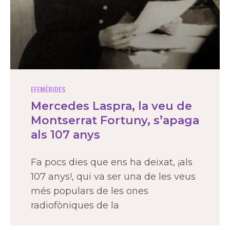
EFEMÈRIDES
Mercedes Laspra, la veu de
Montserrat Fortuny, s’apaga
als 107 anys
Fa pocs dies que ens ha deixat, ¡als
107 anys!, qui va ser una de les veus
més populars de les ones
radiofòniques de la