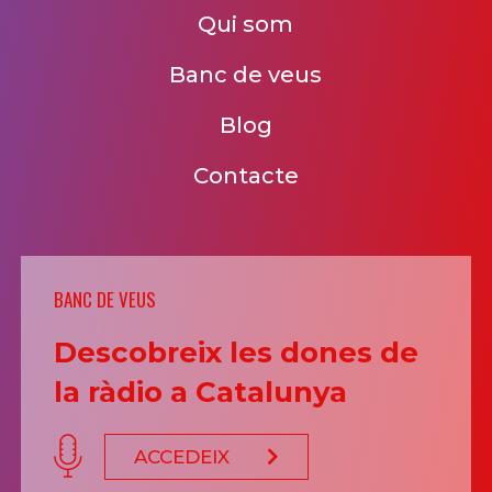
Qui som
Banc de veus
Blog
Contacte
BANC DE VEUS
Descobreix les dones de
la ràdio a Catalunya
ACCEDEIX