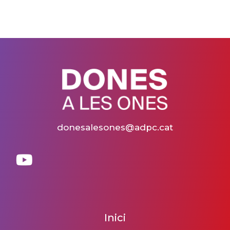
donesalesones@adpc.cat
Inici