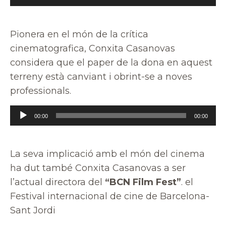
d'àudio
Pionera en el món de la crítica
cinematografica, Conxita Casanovas
considera que el paper de la dona en aquest
terreny està canviant i obrint-se a noves
professionals.
Reproductor
00:00
00:00
d'àudio
La seva implicació amb el món del cinema
ha dut també Conxita Casanovas a ser
l’actual directora del
“BCN Film Fest”
. el
Festival internacional de cine de Barcelona-
Sant Jordi