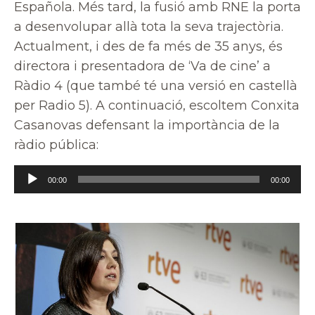
Española. Més tard, la fusió amb RNE la porta
a desenvolupar allà tota la seva trajectòria.
Actualment, i des de fa més de 35 anys, és
directora i presentadora de ‘Va de cine’ a
Ràdio 4 (que també té una versió en castellà
per Radio 5). A continuació, escoltem Conxita
Casanovas defensant la importància de la
ràdio pública:
Reproductor
00:00
00:00
d'àudio