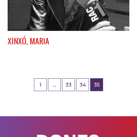
XINXÓ, MARIA
1
…
33
34
35