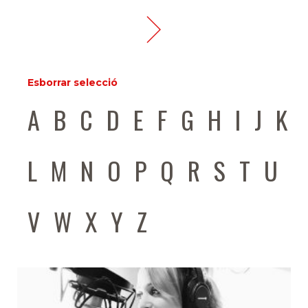
Esborrar selecció
A
B
C
D
E
F
G
H
I
J
K
L
M
N
O
P
Q
R
S
T
U
V
W
X
Y
Z