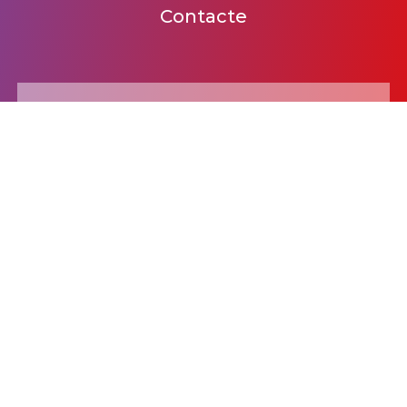
Contacte
BANC DE VEUS
Descobreix les dones de
la ràdio a Catalunya
ACCEDEIX
© 2021 dones a les ones
Política de privacitat
Política de cookies
Disseny web viti.cat